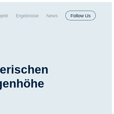
jekt
Ergebnisse
News
Follow Us
merischen
ugenhöhe