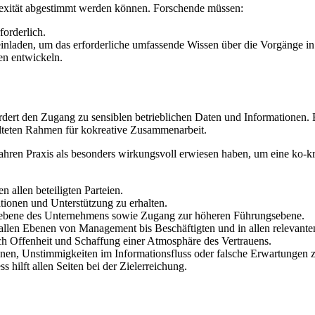
plexität abgestimmt werden können. Forschende müssen:
forderlich.
nladen, um das erforderliche umfassende Wissen über die Vorgänge in
n entwickeln.
rdert den Zugang zu sensiblen betrieblichen Daten und Informationen
alteten Rahmen für kokreative Zusammenarbeit.
ei Jahren Praxis als besonders wirkungsvoll erwiesen haben, um eine k
 allen beteiligten Parteien.
tionen und Unterstützung zu erhalten.
gsebene des Unternehmens sowie Zugang zur höheren Führungsebene.
f allen Ebenen von Management bis Beschäftigten und in allen releva
h Offenheit und Schaffung einer Atmosphäre des Vertrauens.
onen, Unstimmigkeiten im Informationsfluss oder falsche Erwartungen 
hilft allen Seiten bei der Zielerreichung.