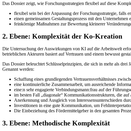
Das Dossier zeigt, wie Forschungsstrategien flexibel auf diese Kom
flexibel sein bei der Anpassung der Forschungsstrategie, falls er
einen gemeinsamen Gestaltungsprozess mit den Unternehmen ei
feinkörnige Maßnahmen zur Bewertung kleinerer Veränderunge
2. Ebene: Komplexität der Ko-Kreation
Die Untersuchung der Auswirkungen von KI auf die Arbeitswelt erfo
betrieblichen Akteuren basiert auf Vertrauen und einem bewusst gest
Das Dossier beleuchtet Schlüsselprinzipien, die sich in mehr als dr
Genannt werden:
Schaffung eines grundlegenden Vertrauensverhältnisses zwischen
eine kontinuierliche Zusammenarbeit, um ausreichende Informa
eine:n sehr engagierte Verbindungsmann:frau auf der Führun
im besten Fall „diagonale“ Kommunikationsstrukturen, die au
Anerkennung und Ausgleich von Interessensunterschieden durc
Investitionen in eine gute Kommunikation, um Fehlinterpretati
Die Einbeziehung des Fördermittelgeber in den gesamten Prozess 
3. Ebene: Methodische Komplexität