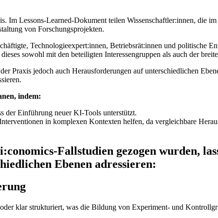
. Im Lessons-Learned-Dokument teilen Wissenschaftler:innen, die im 
staltung von Forschungsprojekten.
chäftigte, Technologieexpert:innen, Betriebsrät:innen und politische En
ieses sowohl mit den beteiligten Interessengruppen als auch der breiten
in der Praxis jedoch auch Herausforderungen auf unterschiedlichen Ebe
sieren.
lanen, indem:
ss der Einführung neuer KI-Tools unterstützt.
 Interventionen in komplexen Kontexten helfen, da vergleichbare Hera
:conomics-Fallstudien gezogen wurden, lassen
hiedlichen Ebenen adressieren:
erung
oder klar strukturiert, was die Bildung von Experiment- und Kontrollgru